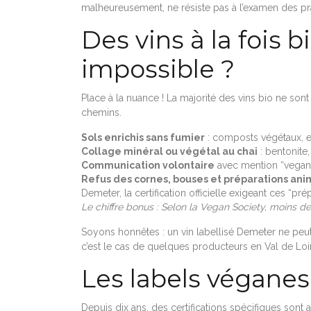
malheureusement, ne résiste pas à l’examen des pr
Des vins à la fois 
impossible ?
Place à la nuance ! La majorité des vins bio ne son
chemins.
Sols enrichis sans fumier
: composts végétaux, en
Collage minéral ou végétal au chai
: bentonite,
Communication volontaire
avec mention “vegan” (
Refus des cornes, bouses et préparations ani
Demeter, la certification officielle exigeant ces “pré
Le chiffre bonus : Selon la Vegan Society, moins de 
Soyons honnêtes : un vin labellisé Demeter ne peu
c’est le cas de quelques producteurs en Val de Lo
Les labels véganes 
Depuis dix ans, des certifications spécifiques sont