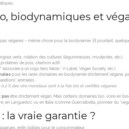
atiques.
bio, biodynamiques et vég
t pas véganes – même chose pour la biodynamie. Et pourtant, quelques 
grais verts, rotation des cultures (légumineuses, moutardes, etc.).
 protéines de pois, charbon actif.
associée à un logo tiers fiable : V-Label, Vegan Society, etc.).
males
pour les rares domaines en biodynamie strictement végane, parfoi
parations” animales.
0,2 % des vins mondiaux sont à la fois bio et certifiés véganes.
t
pas
être strictement végan. Mais certains domaines bio, voire en biod
ire, en Languedoc ou en Italie (comme Querciabella, pionnier du “veg
: la vraie garantie ?
 apparues, enfin lisibles pour le consommateur :