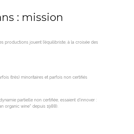
ans : mission
productions jouent l’équilibriste, à la croisée des
s (très) minoritaires et parfois non certifiés
ynamie partielle non certifiée, essaient d’innover :
an organic wine” depuis 1988).