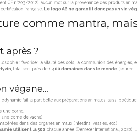
t CE n°203/2012), aucun mot sur la provenance des produits animaux u
ertification française.
Le logo AB ne garantit donc pas un vin vé
ature comme mantra, mais
et après ?
losophie : favoriser la vitalité des sols, la communion des énergies,
dyvin
, totalisent près de
1 400 domaines dans le monde
(source :
ion végane…
biodynamie fait la part belle aux préparations animales, aussi poétiq
s une corne.
s une corne de vache).
acérées dans des organes animaux (intestins, vessies, etc.).
mie utilisent la 500
chaque année (Demeter International, 2022). L