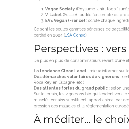
Vegan Society
(Royaume-Uni) : logo “sunflo
V-Label
(Suisse) : audite l’ensemble du proc
EVE Vegan (France)
: scrute chaque ingrédie
Ce sont les seules garanties sérieuses de traçabilité
certifié en 2024 (
LSA Conso
).
Perspectives : vers
De plus en plus de consommateurs rêvent d’une étiquet
La tendance Clean Label
: mieux informer sur to
Des démarches volontaires de vignerons
: cer
Roca Rey en Espagne, etc.).
Des attentes fortes du grand public
: selon un
Sur le terrain, les vignerons bio qui tendent vers 
musclé : certains substituent l’apport animal par d
pression des maladies et la règlementation europ
À méditer… le choi