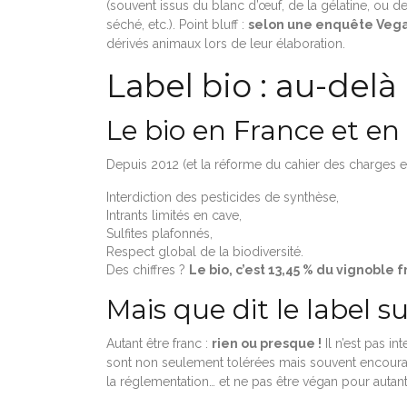
(souvent issus du blanc d’œuf, de la gélatine, ou d
séché, etc.). Point bluff :
selon une enquête Vega
dérivés animaux lors de leur élaboration.
Label bio : au-delà
Le bio en France et en 
Depuis 2012 (et la réforme du cahier des charges eur
Interdiction des pesticides de synthèse,
Intrants limités en cave,
Sulfites plafonnés,
Respect global de la biodiversité.
Des chiffres ?
Le bio, c’est 13,45 % du vignoble 
Mais que dit le label su
Autant être franc :
rien ou presque !
Il n’est pas in
sont non seulement tolérées mais souvent encouragée
la réglementation… et ne pas être végan pour autant