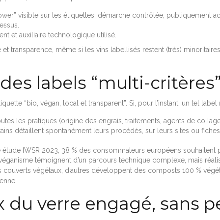
wer” visible sur les étiquettes, démarche contrôlée, publiquement ac
essus.
nt et auxiliaire technologique utilisé.
 et transparence, même si les vins labellisés restent (très) minoritaires
 des labels “multi-critères”
te “bio, végan, local et transparent”. Si, pour l’instant, un tel label n
utes les pratiques (origine des engrais, traitements, agents de collage,
tains détaillent spontanément leurs procédés, sur leurs sites ou fiche
e étude IWSR 2023, 38 % des consommateurs européens souhaitent plus
le véganisme témoignent d’un parcours technique complexe, mais réalisa
es couverts végétaux, d’autres développent des composts 100 % végétaux
éenne.
x du verre engagé, sans pe