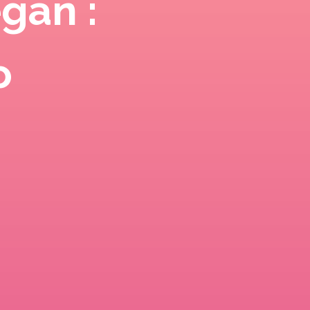
gan :
o