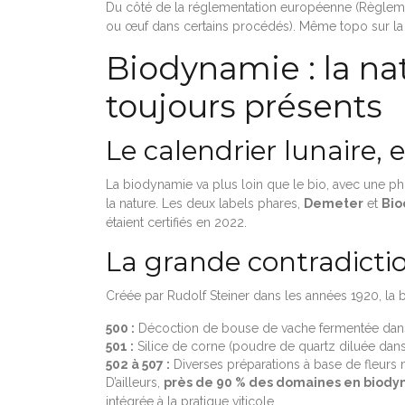
Du côté de la réglementation européenne (Règlemen
ou œuf dans certains procédés). Même topo sur la c
Biodynamie : la n
toujours présents
Le calendrier lunaire, 
La biodynamie va plus loin que le bio, avec une phi
la nature. Les deux labels phares,
Demeter
et
Bio
étaient certifiés en 2022.
La grande contradict
Créée par Rudolf Steiner dans les années 1920, la 
500 :
Décoction de bouse de vache fermentée dan
501 :
Silice de corne (poudre de quartz diluée dan
502 à 507 :
Diverses préparations à base de fleurs m
D’ailleurs,
près de 90 % des domaines en biodyna
intégrée à la pratique viticole.