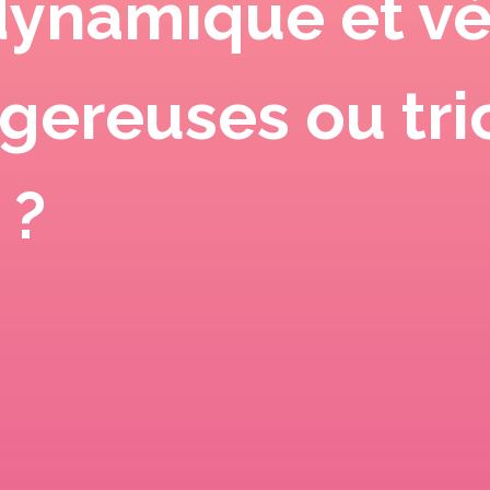
odynamique et vé
ngereuses ou tri
 ?