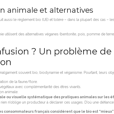
on animale et alternatives
 suit aussi le règlement bio (UE) et tolère – dans la plupart des cas – 
 utilisent des alternatives véganes (bentonite, pois, pomme de terre
nfusion ? Un problème d
ion
lgament souvent bio, biodynamie et véganisme. Pourtant, leurs object
ation de la faune/flore.
 végétaux avec complémentarité des êtres vivants.
ion animale.
le ou visuelle systématique des pratiques animales sur les é
rien n’oblige un producteur à déclarer ces usages. D’où une défiance po
es consommateurs français considèrent que le bio est “mieux”