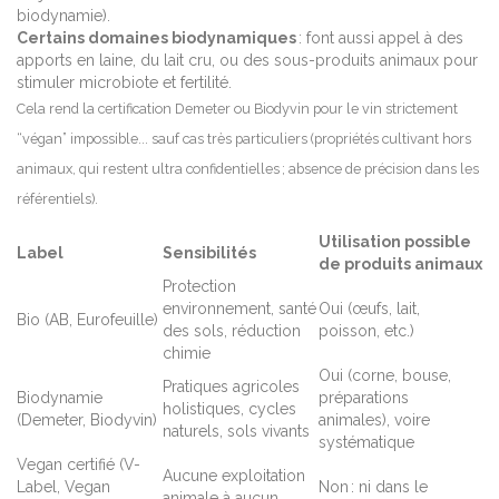
biodynamie).
Certains domaines biodynamiques
: font aussi appel à des
apports en laine, du lait cru, ou des sous-produits animaux pour
stimuler microbiote et fertilité.
Cela rend la certification Demeter ou Biodyvin pour le vin strictement
“végan” impossible... sauf cas très particuliers (propriétés cultivant hors
animaux, qui restent ultra confidentielles ; absence de précision dans les
référentiels).
Utilisation possible
Label
Sensibilités
de produits animaux
Protection
environnement, santé
Oui (œufs, lait,
Bio (AB, Eurofeuille)
des sols, réduction
poisson, etc.)
chimie
Oui (corne, bouse,
Pratiques agricoles
Biodynamie
préparations
holistiques, cycles
(Demeter, Biodyvin)
animales), voire
naturels, sols vivants
systématique
Vegan certifié (V-
Aucune exploitation
Label, Vegan
Non : ni dans le
animale à aucun