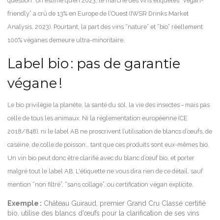
question : on estime qu’en 2023, le marché des vins étiquetés “vegan-
friendly” a crû de 13% en Europe de l’Ouest (IWSR Drinks Market
Analysis, 2023). Pourtant, la part des vins “nature” et “bio” réellement
100% véganes demeure ultra-minoritaire.
Label bio : pas de garantie
végane !
Le bio privilégie la planète, la santé du sol, la vie des insectes – mais pas
celle de tous les animaux. Ni la réglementation européenne (CE
2018/848), ni le label AB ne proscrivent l’utilisation de blancs d’œufs, de
caséine, de colle de poisson… tant que ces produits sont eux-mêmes bio.
Un vin bio peut donc être clarifié avec du blanc d’œuf bio, et porter
malgré tout le label AB. L'étiquette ne vous dira rien de ce détail, sauf
mention “non filtré”, “sans collage”, ou certification végan explicite.
Exemple :
Château Guiraud, premier Grand Cru Classé certifié
bio, utilise des blancs d’œufs pour la clarification de ses vins